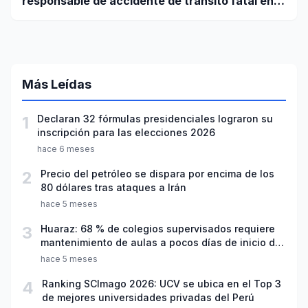
responsable de accidente de tránsito fatal en
carretera Huaraz - Pativilca
Más Leídas
1
Declaran 32 fórmulas presidenciales lograron su
inscripción para las elecciones 2026
hace 6 meses
2
Precio del petróleo se dispara por encima de los
80 dólares tras ataques a Irán
hace 5 meses
3
Huaraz: 68 % de colegios supervisados requiere
mantenimiento de aulas a pocos días de inicio del
año escolar 2026
hace 5 meses
4
Ranking SCImago 2026: UCV se ubica en el Top 3
de mejores universidades privadas del Perú