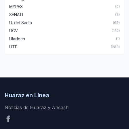
MYPES
(0)
SENATI
(3)
U. del Santa
(66)
UCV
(132)
Uladech
(1)
UTP
(288)
Huaraz en Línea
Noticias de Huaraz y Áncash