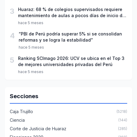
3
Huaraz: 68 % de colegios supervisados requiere
mantenimiento de aulas a pocos días de inicio del
año escolar 2026
hace 5 meses
4
“PBI de Perú podría superar 5% si se consolidan
reformas y se logra la estabilidad”
hace 5 meses
5
Ranking SCImago 2026: UCV se ubica en el Top 3
de mejores universidades privadas del Perú
hace 5 meses
Secciones
Caja Trujillo
(5218)
Ciencia
(144)
Corte de Justicia de Huaraz
(285)