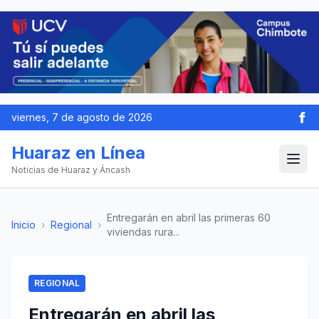
viernes, 7 de agosto de 2026
Huaraz en Línea
Noticias de Huaraz y Áncash
Entregarán en abril las primeras 60
Inicio
›
Regional
›
viviendas rura...
REGIONAL
Entregarán en abril las