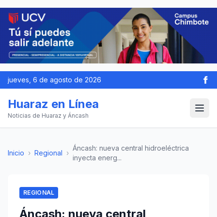
jueves, 6 de agosto de 2026
Huaraz en Línea
Noticias de Huaraz y Áncash
Áncash: nueva central hidroeléctrica
Inicio
›
Regional
›
inyecta energ...
REGIONAL
Áncash: nueva central