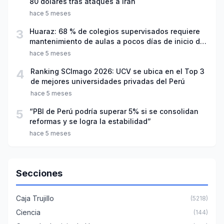
80 dólares tras ataques a Irán
hace 5 meses
3
Huaraz: 68 % de colegios supervisados requiere
mantenimiento de aulas a pocos días de inicio del
año escolar 2026
hace 5 meses
4
Ranking SCImago 2026: UCV se ubica en el Top 3
de mejores universidades privadas del Perú
hace 5 meses
5
“PBI de Perú podría superar 5% si se consolidan
reformas y se logra la estabilidad”
hace 5 meses
Secciones
Caja Trujillo
(5218)
Ciencia
(144)