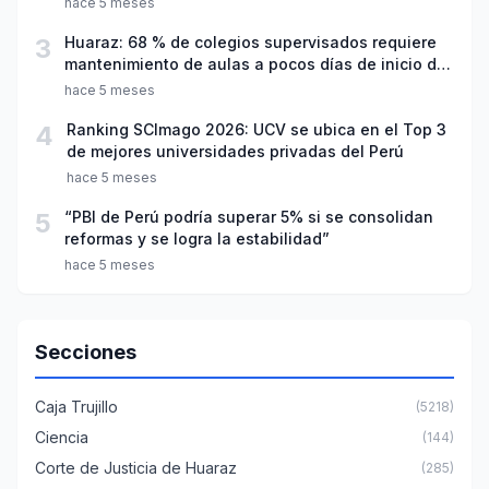
hace 5 meses
3
Huaraz: 68 % de colegios supervisados requiere
mantenimiento de aulas a pocos días de inicio del
año escolar 2026
hace 5 meses
4
Ranking SCImago 2026: UCV se ubica en el Top 3
de mejores universidades privadas del Perú
hace 5 meses
5
“PBI de Perú podría superar 5% si se consolidan
reformas y se logra la estabilidad”
hace 5 meses
Secciones
Caja Trujillo
(5218)
Ciencia
(144)
Corte de Justicia de Huaraz
(285)