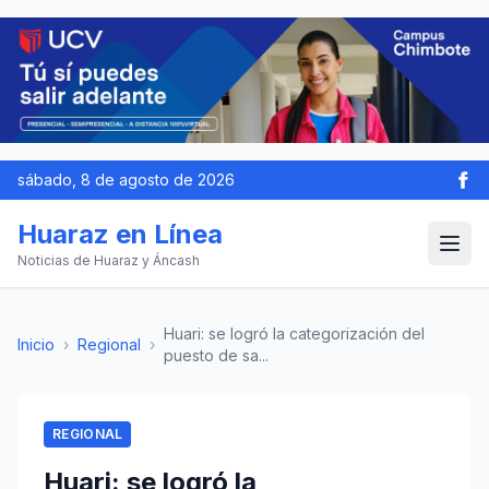
sábado, 8 de agosto de 2026
Huaraz en Línea
Noticias de Huaraz y Áncash
Huari: se logró la categorización del
Inicio
›
Regional
›
puesto de sa...
REGIONAL
Huari: se logró la