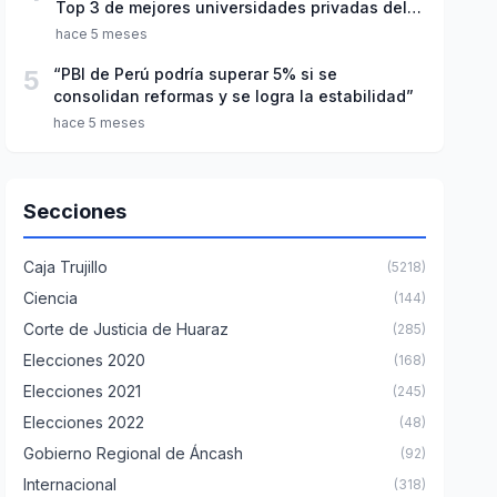
Top 3 de mejores universidades privadas del
Perú
hace 5 meses
5
“PBI de Perú podría superar 5% si se
consolidan reformas y se logra la estabilidad”
hace 5 meses
Secciones
Caja Trujillo
(5218)
Ciencia
(144)
Corte de Justicia de Huaraz
(285)
Elecciones 2020
(168)
Elecciones 2021
(245)
Elecciones 2022
(48)
Gobierno Regional de Áncash
(92)
Internacional
(318)