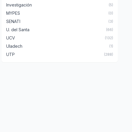
Investigación
(5)
MYPES
(0)
SENATI
(3)
U. del Santa
(66)
UCV
(132)
Uladech
(1)
UTP
(288)