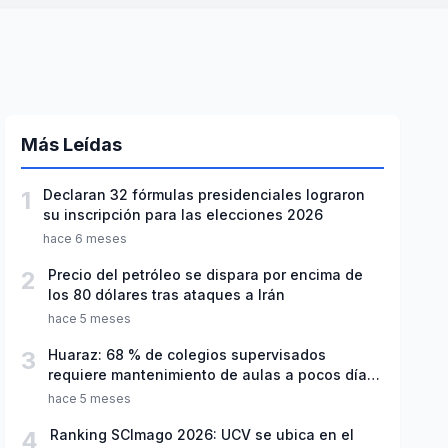
Más Leídas
1
Declaran 32 fórmulas presidenciales lograron
su inscripción para las elecciones 2026
hace 6 meses
2
Precio del petróleo se dispara por encima de
los 80 dólares tras ataques a Irán
hace 5 meses
3
Huaraz: 68 % de colegios supervisados
requiere mantenimiento de aulas a pocos días
de inicio del año escolar 2026
hace 5 meses
4
Ranking SCImago 2026: UCV se ubica en el