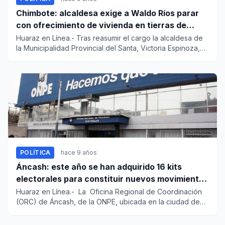
Chimbote: alcaldesa exige a Waldo Ríos parar
con ofrecimiento de vivienda en tierras de
Chinecas
Huaraz en Línea.- Tras reasumir el cargo la alcaldesa de
la Municipalidad Provincial del Santa, Victoria Espinoza,
exhor...
POLÍTICA
hace 9 años
Áncash: este año se han adquirido 16 kits
electorales para constituir nuevos movimientos
regionales
Huaraz en Línea.- La Oficina Regional de Coordinación
(ORC) de Áncash, de la ONPE, ubicada en la ciudad de
H...