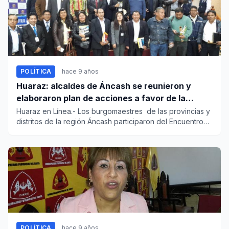
POLÍTICA
hace 9 años
Huaraz: alcaldes de Áncash se reunieron y
elaboraron plan de acciones a favor de la
región
Huaraz en Línea.- Los burgomaestres de las provincias y
distritos de la región Áncash participaron del Encuentro
d...
POLÍTICA
hace 9 años