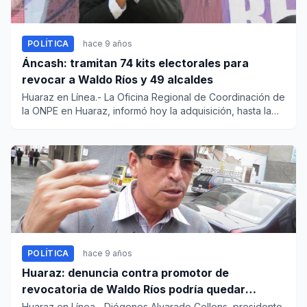
POLÍTICA
hace 9 años
Áncash: tramitan 74 kits electorales para
revocar a Waldo Ríos y 49 alcaldes
Huaraz en Línea.- La Oficina Regional de Coordinación de
la ONPE en Huaraz, informó hoy la adquisición, hasta la
fe...
POLÍTICA
hace 9 años
Huaraz: denuncia contra promotor de
revocatoria de Waldo Ríos podría quedar
archivada
Huaraz en Línea.- Diógenes Alvarado Collens, presidente