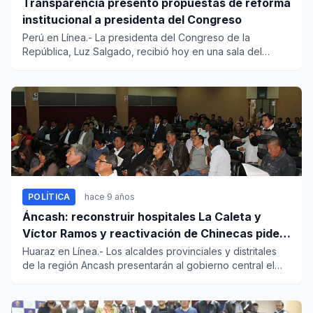
Transparencia presentó propuestas de reforma
institucional a presidenta del Congreso
Perú en Línea.- La presidenta del Congreso de la
República, Luz Salgado, recibió hoy en una sala del
palacio congre...
POLÍTICA
hace 9 años
Áncash: reconstruir hospitales La Caleta y
Víctor Ramos y reactivación de Chinecas piden
alcaldes
Huaraz en Línea.- Los alcaldes provinciales y distritales
de la región Ancash presentarán al gobierno central el
pedido...