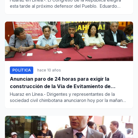
esta tarde al próximo defensor del Pueblo. Eduardo
Vega Lun...
POLÍTICA
hace 10 años
Anuncian paro de 24 horas para exigir la
construcción de la Vía de Evitamiento de
Chimbote
Huaraz en Línea.- Dirigentes y representantes de la
sociedad civil chimbotana anunciaron hoy por la mañana
que este 25 d...