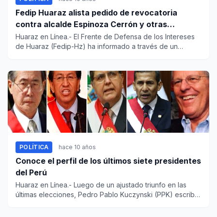
Fedip Huaraz alista pedido de revocatoria
contra alcalde Espinoza Cerrón y otras
autoridades
Huaraz en Línea.- El Frente de Defensa de los Intereses
de Huaraz (Fedip-Hz) ha informado a través de un
comunicado que...
POLÍTICA
hace 10 años
Conoce el perfil de los últimos siete presidentes
del Perú
Huaraz en Línea.- Luego de un ajustado triunfo en las
últimas elecciones, Pedro Pablo Kuczynski (PPK) escribe
su nombre...