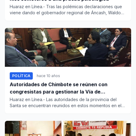
Huaraz en Línea.- Tras las polémicas declaraciones que
viene dando el gobernador regional de Áncash, Waldo
Ríos Salcedo,...
POLÍTICA
hace 10 años
Autoridades de Chimbote se reúnen con
congresistas para gestionar la Vía de
Evitamiento
Huaraz en Línea.- Las autoridades de la provincia del
Santa se encuentran reunidos en estos momentos en el
Congreso de l...