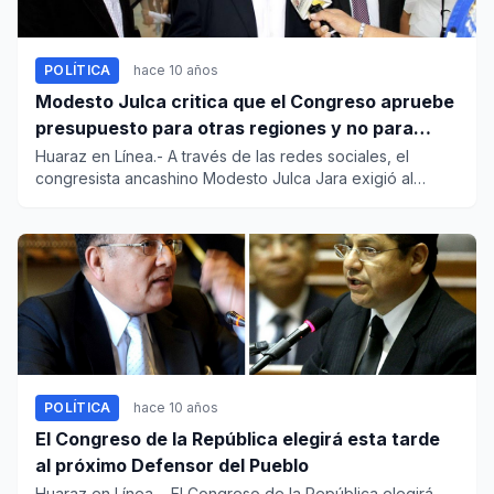
POLÍTICA
hace 10 años
Modesto Julca critica que el Congreso apruebe
presupuesto para otras regiones y no para
Áncash
Huaraz en Línea.- A través de las redes sociales, el
congresista ancashino Modesto Julca Jara exigió al
ministro de Econ...
POLÍTICA
hace 10 años
El Congreso de la República elegirá esta tarde
al próximo Defensor del Pueblo
Huaraz en Línea.-. El Congreso de la República elegirá