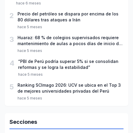
hace 6 meses
2
Precio del petróleo se dispara por encima de los
80 dólares tras ataques a Irán
hace 5 meses
3
Huaraz: 68 % de colegios supervisados requiere
mantenimiento de aulas a pocos días de inicio del
año escolar 2026
hace 5 meses
4
“PBI de Perú podría superar 5% si se consolidan
reformas y se logra la estabilidad”
hace 5 meses
5
Ranking SCImago 2026: UCV se ubica en el Top 3
de mejores universidades privadas del Perú
hace 5 meses
Secciones