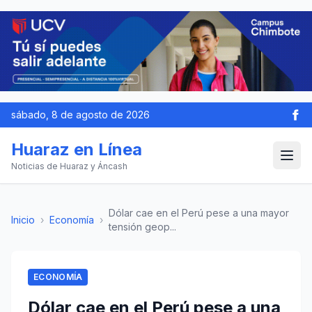
sábado, 8 de agosto de 2026
Huaraz en Línea
Noticias de Huaraz y Áncash
Dólar cae en el Perú pese a una mayor
Inicio
›
Economía
›
tensión geop...
ECONOMÍA
Dólar cae en el Perú pese a una