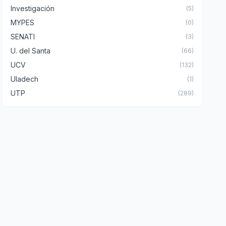
Investigación
(5)
MYPES
(0)
SENATI
(3)
U. del Santa
(66)
UCV
(132)
Uladech
(1)
UTP
(289)