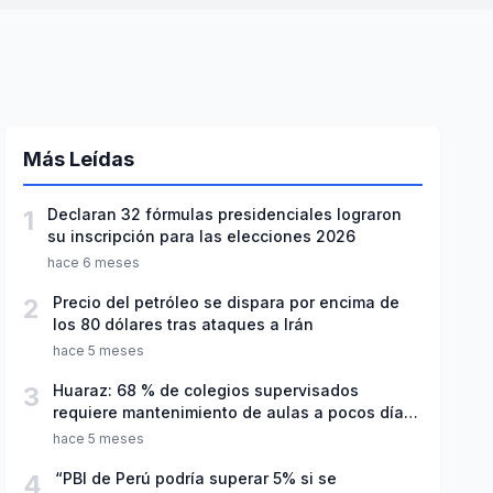
Más Leídas
1
Declaran 32 fórmulas presidenciales lograron
su inscripción para las elecciones 2026
hace 6 meses
2
Precio del petróleo se dispara por encima de
los 80 dólares tras ataques a Irán
hace 5 meses
3
Huaraz: 68 % de colegios supervisados
requiere mantenimiento de aulas a pocos días
de inicio del año escolar 2026
hace 5 meses
4
“PBI de Perú podría superar 5% si se