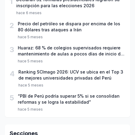
1
inscripción para las elecciones 2026
hace 6 meses
2
Precio del petróleo se dispara por encima de los
80 dólares tras ataques a Irán
hace 5 meses
3
Huaraz: 68 % de colegios supervisados requiere
mantenimiento de aulas a pocos días de inicio del
año escolar 2026
hace 5 meses
4
Ranking SCImago 2026: UCV se ubica en el Top 3
de mejores universidades privadas del Perú
hace 5 meses
5
“PBI de Perú podría superar 5% si se consolidan
reformas y se logra la estabilidad”
hace 5 meses
Secciones