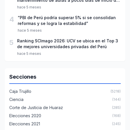
mantenimiento de aulas a pocos días de inicio del
año escolar 2026
hace 5 meses
4
“PBI de Perú podría superar 5% si se consolidan
reformas y se logra la estabilidad”
hace 5 meses
5
Ranking SCImago 2026: UCV se ubica en el Top 3
de mejores universidades privadas del Perú
hace 5 meses
Secciones
Caja Trujillo
(5218)
Ciencia
(144)
Corte de Justicia de Huaraz
(285)
Elecciones 2020
(168)
Elecciones 2021
(245)