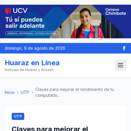
domingo, 9 de agosto de 2026
Huaraz en Línea
Noticias de Huaraz y Áncash
Claves para mejorar el rendimiento de tu
Inicio
›
UTP
›
computado...
UTP
Claves para mejorar el