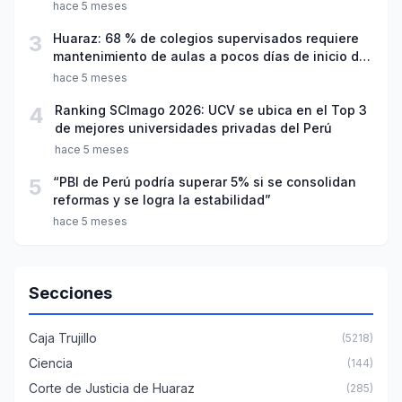
hace 5 meses
3
Huaraz: 68 % de colegios supervisados requiere
mantenimiento de aulas a pocos días de inicio del
año escolar 2026
hace 5 meses
4
Ranking SCImago 2026: UCV se ubica en el Top 3
de mejores universidades privadas del Perú
hace 5 meses
5
“PBI de Perú podría superar 5% si se consolidan
reformas y se logra la estabilidad”
hace 5 meses
Secciones
Caja Trujillo
(5218)
Ciencia
(144)
Corte de Justicia de Huaraz
(285)