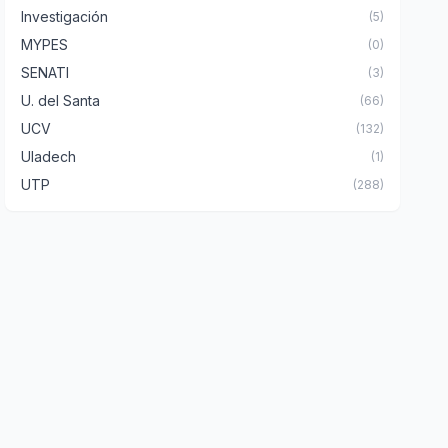
Investigación
(5)
MYPES
(0)
SENATI
(3)
U. del Santa
(66)
UCV
(132)
Uladech
(1)
UTP
(288)