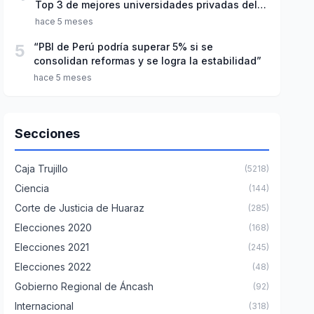
Top 3 de mejores universidades privadas del
Perú
hace 5 meses
5
“PBI de Perú podría superar 5% si se
consolidan reformas y se logra la estabilidad”
hace 5 meses
Secciones
Caja Trujillo
(5218)
Ciencia
(144)
Corte de Justicia de Huaraz
(285)
Elecciones 2020
(168)
Elecciones 2021
(245)
Elecciones 2022
(48)
Gobierno Regional de Áncash
(92)
Internacional
(318)