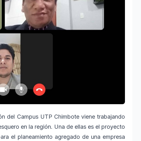
ión del Campus UTP Chimbote viene trabajando
esquero en la región. Una de ellas es el proyecto
 para el planeamiento agregado de una empresa