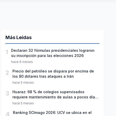
Más Leídas
1
Declaran 32 fórmulas presidenciales lograron
su inscripción para las elecciones 2026
hace 6 meses
2
Precio del petróleo se dispara por encima de
los 80 dólares tras ataques a Irán
hace 5 meses
3
Huaraz: 68 % de colegios supervisados
requiere mantenimiento de aulas a pocos días
de inicio del año escolar 2026
hace 5 meses
4
Ranking SCImago 2026: UCV se ubica en el