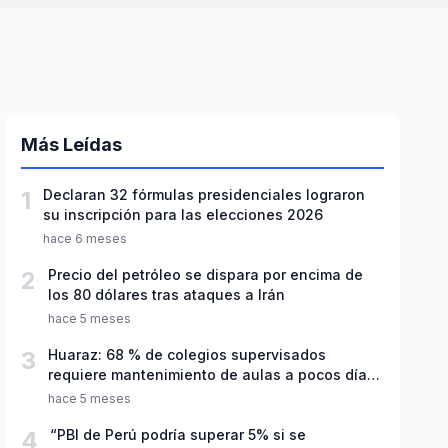
Más Leídas
1
Declaran 32 fórmulas presidenciales lograron
su inscripción para las elecciones 2026
hace 6 meses
2
Precio del petróleo se dispara por encima de
los 80 dólares tras ataques a Irán
hace 5 meses
3
Huaraz: 68 % de colegios supervisados
requiere mantenimiento de aulas a pocos días
de inicio del año escolar 2026
hace 5 meses
4
“PBI de Perú podría superar 5% si se