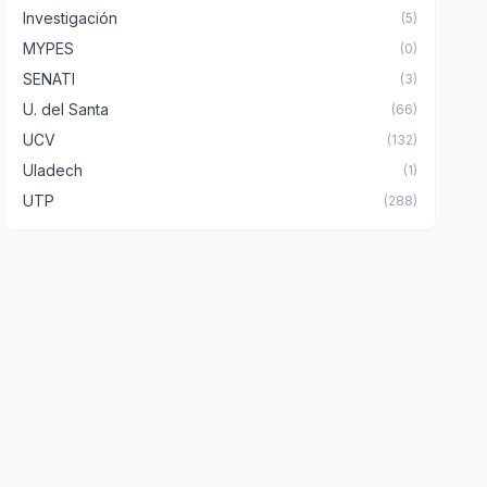
Investigación
(5)
MYPES
(0)
SENATI
(3)
U. del Santa
(66)
UCV
(132)
Uladech
(1)
UTP
(288)