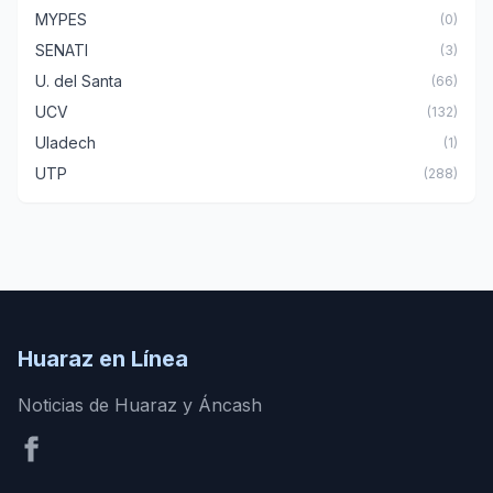
MYPES
(0)
SENATI
(3)
U. del Santa
(66)
UCV
(132)
Uladech
(1)
UTP
(288)
Huaraz en Línea
Noticias de Huaraz y Áncash