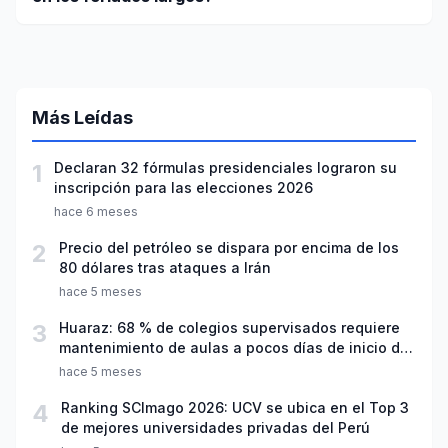
Más Leídas
1
Declaran 32 fórmulas presidenciales lograron su
inscripción para las elecciones 2026
hace 6 meses
2
Precio del petróleo se dispara por encima de los
80 dólares tras ataques a Irán
hace 5 meses
3
Huaraz: 68 % de colegios supervisados requiere
mantenimiento de aulas a pocos días de inicio del
año escolar 2026
hace 5 meses
4
Ranking SCImago 2026: UCV se ubica en el Top 3
de mejores universidades privadas del Perú