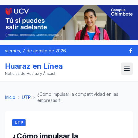
viernes, 7 de agosto de 2026
Huaraz en Línea
Noticias de Huaraz y Áncash
¿Cómo impulsar la competitividad en las
Inicio
›
UTP
›
empresas f...
UTP
¿Cómo impulsar la