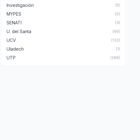
Investigación
(5)
MYPES
(0)
SENATI
(3)
U. del Santa
(66)
UCV
(132)
Uladech
(1)
UTP
(288)