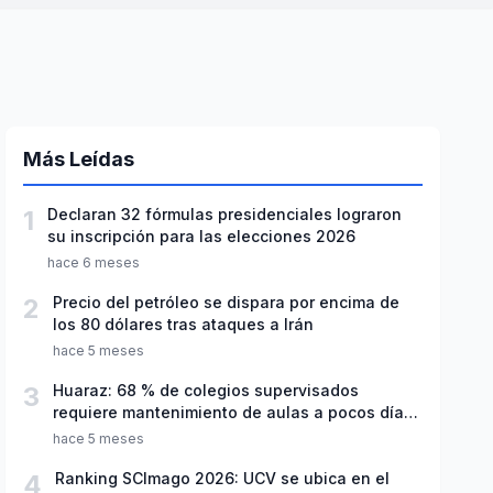
Más Leídas
1
Declaran 32 fórmulas presidenciales lograron
su inscripción para las elecciones 2026
hace 6 meses
2
Precio del petróleo se dispara por encima de
los 80 dólares tras ataques a Irán
hace 5 meses
3
Huaraz: 68 % de colegios supervisados
requiere mantenimiento de aulas a pocos días
de inicio del año escolar 2026
hace 5 meses
4
Ranking SCImago 2026: UCV se ubica en el