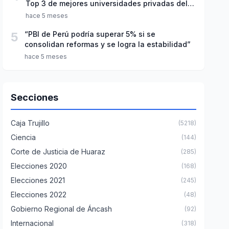
Top 3 de mejores universidades privadas del
Perú
hace 5 meses
5
“PBI de Perú podría superar 5% si se
consolidan reformas y se logra la estabilidad”
hace 5 meses
Secciones
Caja Trujillo
(5218)
Ciencia
(144)
Corte de Justicia de Huaraz
(285)
Elecciones 2020
(168)
Elecciones 2021
(245)
Elecciones 2022
(48)
Gobierno Regional de Áncash
(92)
Internacional
(318)