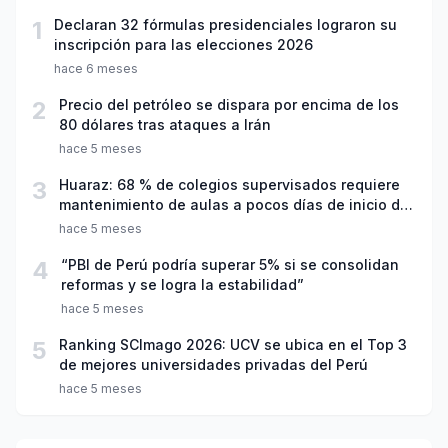
1
Declaran 32 fórmulas presidenciales lograron su
inscripción para las elecciones 2026
hace 6 meses
2
Precio del petróleo se dispara por encima de los
80 dólares tras ataques a Irán
hace 5 meses
3
Huaraz: 68 % de colegios supervisados requiere
mantenimiento de aulas a pocos días de inicio del
año escolar 2026
hace 5 meses
4
“PBI de Perú podría superar 5% si se consolidan
reformas y se logra la estabilidad”
hace 5 meses
5
Ranking SCImago 2026: UCV se ubica en el Top 3
de mejores universidades privadas del Perú
hace 5 meses