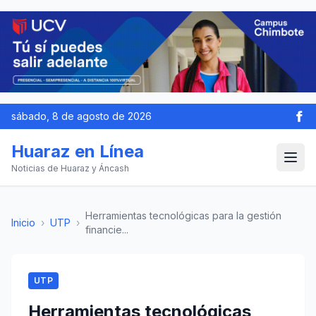
sábado, 8 de agosto de 2026
Huaraz en Línea
Noticias de Huaraz y Áncash
Herramientas tecnológicas para la gestión
Inicio
›
UTP
›
financie...
UTP
Herramientas tecnológicas