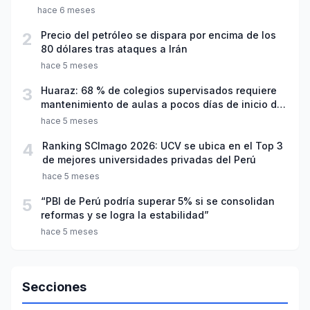
hace 6 meses
2
Precio del petróleo se dispara por encima de los
80 dólares tras ataques a Irán
hace 5 meses
3
Huaraz: 68 % de colegios supervisados requiere
mantenimiento de aulas a pocos días de inicio del
año escolar 2026
hace 5 meses
4
Ranking SCImago 2026: UCV se ubica en el Top 3
de mejores universidades privadas del Perú
hace 5 meses
5
“PBI de Perú podría superar 5% si se consolidan
reformas y se logra la estabilidad”
hace 5 meses
Secciones