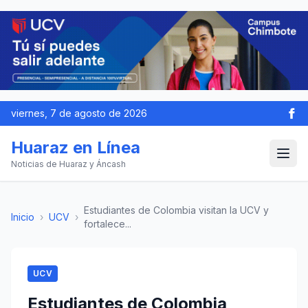
viernes, 7 de agosto de 2026
Huaraz en Línea
Noticias de Huaraz y Áncash
Estudiantes de Colombia visitan la UCV y
Inicio
›
UCV
›
fortalece...
UCV
Estudiantes de Colombia