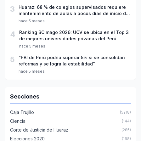
3
Huaraz: 68 % de colegios supervisados requiere
mantenimiento de aulas a pocos días de inicio del
año escolar 2026
hace 5 meses
4
Ranking SCImago 2026: UCV se ubica en el Top 3
de mejores universidades privadas del Perú
hace 5 meses
5
“PBI de Perú podría superar 5% si se consolidan
reformas y se logra la estabilidad”
hace 5 meses
Secciones
Caja Trujillo
(5218)
Ciencia
(144)
Corte de Justicia de Huaraz
(285)
Elecciones 2020
(168)