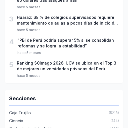
80 dólares tras ataques a Irán
hace 5 meses
3
Huaraz: 68 % de colegios supervisados requiere
mantenimiento de aulas a pocos días de inicio del
año escolar 2026
hace 5 meses
4
“PBI de Perú podría superar 5% si se consolidan
reformas y se logra la estabilidad”
hace 5 meses
5
Ranking SCImago 2026: UCV se ubica en el Top 3
de mejores universidades privadas del Perú
hace 5 meses
Secciones
Caja Trujillo
(5218)
Ciencia
(144)