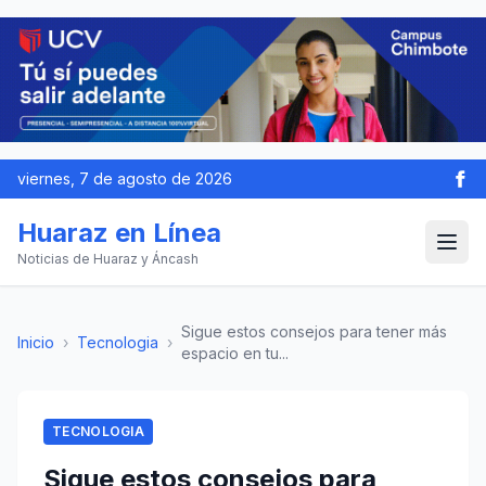
viernes, 7 de agosto de 2026
Huaraz en Línea
Noticias de Huaraz y Áncash
Sigue estos consejos para tener más
Inicio
›
Tecnologia
›
espacio en tu...
TECNOLOGIA
Sigue estos consejos para