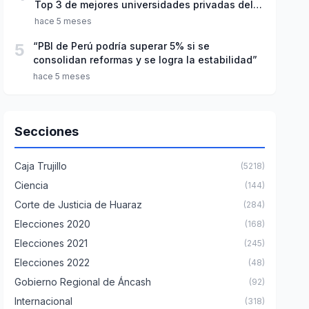
Top 3 de mejores universidades privadas del
Perú
hace 5 meses
5
“PBI de Perú podría superar 5% si se
consolidan reformas y se logra la estabilidad”
hace 5 meses
Secciones
Caja Trujillo
(5218)
Ciencia
(144)
Corte de Justicia de Huaraz
(284)
Elecciones 2020
(168)
Elecciones 2021
(245)
Elecciones 2022
(48)
Gobierno Regional de Áncash
(92)
Internacional
(318)