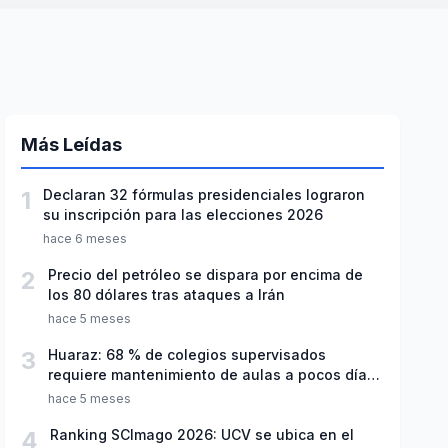
Más Leídas
1
Declaran 32 fórmulas presidenciales lograron
su inscripción para las elecciones 2026
hace 6 meses
2
Precio del petróleo se dispara por encima de
los 80 dólares tras ataques a Irán
hace 5 meses
3
Huaraz: 68 % de colegios supervisados
requiere mantenimiento de aulas a pocos días
de inicio del año escolar 2026
hace 5 meses
4
Ranking SCImago 2026: UCV se ubica en el