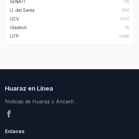
SENATI
(3)
U. del Santa
(66)
UCV
(132)
Uladech
(1)
UTP
(288)
Huaraz en Línea
Noticias de Huaraz y Áncash
Enlaces