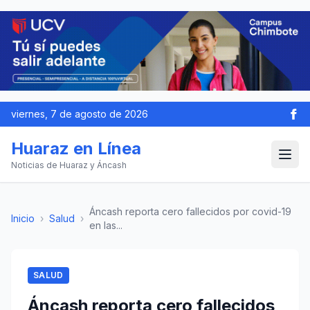
viernes, 7 de agosto de 2026
Huaraz en Línea
Noticias de Huaraz y Áncash
Áncash reporta cero fallecidos por covid-19
Inicio
›
Salud
›
en las...
SALUD
Áncash reporta cero fallecidos