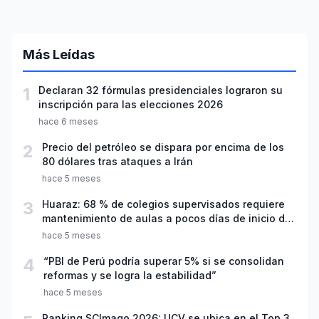
Más Leídas
1
Declaran 32 fórmulas presidenciales lograron su
inscripción para las elecciones 2026
hace 6 meses
2
Precio del petróleo se dispara por encima de los
80 dólares tras ataques a Irán
hace 5 meses
3
Huaraz: 68 % de colegios supervisados requiere
mantenimiento de aulas a pocos días de inicio del
año escolar 2026
hace 5 meses
4
“PBI de Perú podría superar 5% si se consolidan
reformas y se logra la estabilidad”
hace 5 meses
Ranking SCImago 2026: UCV se ubica en el Top 3