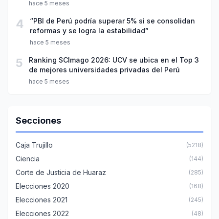
año escolar 2026
hace 5 meses
4
“PBI de Perú podría superar 5% si se consolidan
reformas y se logra la estabilidad”
hace 5 meses
5
Ranking SCImago 2026: UCV se ubica en el Top 3
de mejores universidades privadas del Perú
hace 5 meses
Secciones
Caja Trujillo
(5218)
Ciencia
(144)
Corte de Justicia de Huaraz
(285)
Elecciones 2020
(168)
Elecciones 2021
(245)
Elecciones 2022
(48)