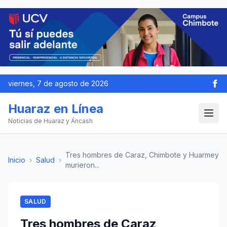
viernes, 7 de agosto de 2026
Huaraz en Línea
Noticias de Huaraz y Áncash
Tres hombres de Caraz, Chimbote y Huarmey
Inicio
›
Salud
›
murieron...
SALUD
Tres hombres de Caraz,