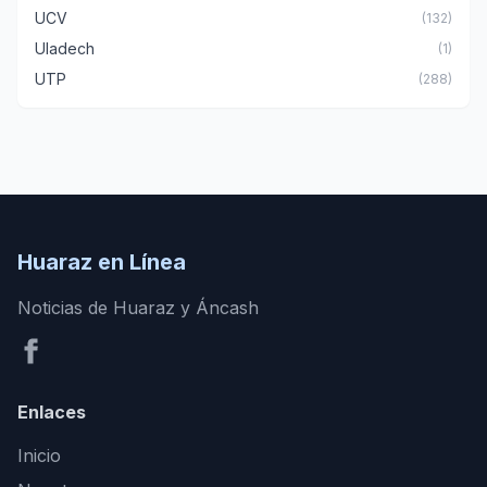
UCV
(132)
Uladech
(1)
UTP
(288)
Huaraz en Línea
Noticias de Huaraz y Áncash
Enlaces
Inicio