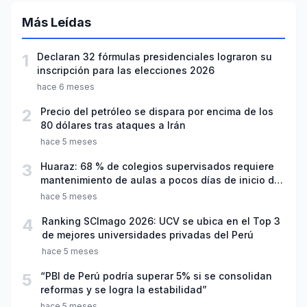
Más Leídas
1
Declaran 32 fórmulas presidenciales lograron su
inscripción para las elecciones 2026
hace 6 meses
2
Precio del petróleo se dispara por encima de los
80 dólares tras ataques a Irán
hace 5 meses
3
Huaraz: 68 % de colegios supervisados requiere
mantenimiento de aulas a pocos días de inicio del
año escolar 2026
hace 5 meses
4
Ranking SCImago 2026: UCV se ubica en el Top 3
de mejores universidades privadas del Perú
hace 5 meses
5
“PBI de Perú podría superar 5% si se consolidan
reformas y se logra la estabilidad”
hace 5 meses