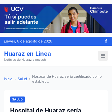
jueves, 6 de agosto de 2026
Huaraz en Línea
Noticias de Huaraz y Áncash
Hospital de Huaraz sería certificado como
Inicio
›
Salud
›
establec...
SALUD
Hospital de Huaraz sería