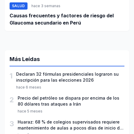
SALUD
hace 3 semanas
Causas frecuentes y factores de riesgo del
Glaucoma secundario en Perú
Más Leídas
1
Declaran 32 fórmulas presidenciales lograron su
inscripción para las elecciones 2026
hace 6 meses
2
Precio del petróleo se dispara por encima de los
80 dólares tras ataques a Irán
hace 5 meses
3
Huaraz: 68 % de colegios supervisados requiere
mantenimiento de aulas a pocos días de inicio del
año escolar 2026