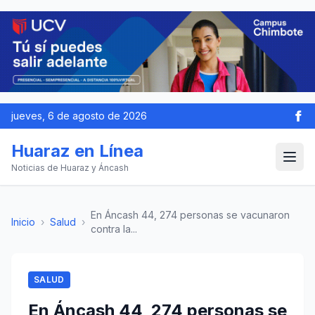
jueves, 6 de agosto de 2026
Huaraz en Línea
Noticias de Huaraz y Áncash
En Áncash 44, 274 personas se vacunaron
Inicio
›
Salud
›
contra la...
SALUD
En Áncash 44, 274 personas se