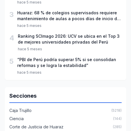
hace 5 meses
3
Huaraz: 68 % de colegios supervisados requiere
mantenimiento de aulas a pocos días de inicio del
año escolar 2026
hace 5 meses
4
Ranking SCImago 2026: UCV se ubica en el Top 3
de mejores universidades privadas del Perú
hace 5 meses
5
“PBI de Perú podría superar 5% si se consolidan
reformas y se logra la estabilidad”
hace 5 meses
Secciones
Caja Trujillo
(5218)
Ciencia
(144)
Corte de Justicia de Huaraz
(285)