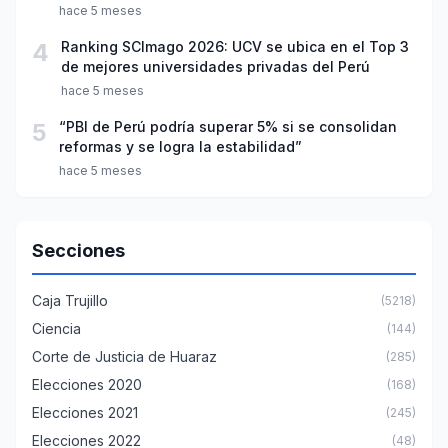
año escolar 2026
hace 5 meses
4
Ranking SCImago 2026: UCV se ubica en el Top 3
de mejores universidades privadas del Perú
hace 5 meses
5
“PBI de Perú podría superar 5% si se consolidan
reformas y se logra la estabilidad”
hace 5 meses
Secciones
Caja Trujillo
(5218)
Ciencia
(144)
Corte de Justicia de Huaraz
(285)
Elecciones 2020
(168)
Elecciones 2021
(245)
Elecciones 2022
(48)