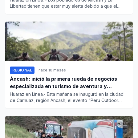
Libertad tienen que estar muy alerta debido a que el
Centro de Ope...
REGIONAL
hace 10 meses
Áncash: inició la primera rueda de negocios
especializada en turismo de aventura y
naturaleza
Huaraz en Línea.- Esta mañana se inauguró en la ciudad
de Carhuaz, región Áncash, el evento "Peru Outdoor
Expo 2025...