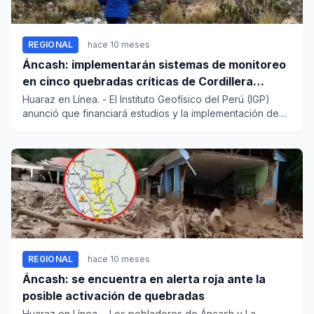
REGIONAL
hace 10 meses
Áncash: implementarán sistemas de monitoreo
en cinco quebradas críticas de Cordillera
Blanca
Huaraz en Línea. - El Instituto Geofísico del Perú (IGP)
anunció que financiará estudios y la implementación de
sis...
REGIONAL
hace 10 meses
Áncash: se encuentra en alerta roja ante la
posible activación de quebradas
Huaraz en Línea. - Los pobladores de Áncash y La