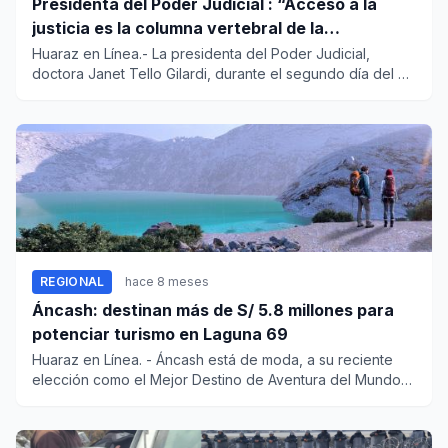
Presidenta del Poder Judicial : “Acceso a la
justicia es la columna vertebral de la
democracia”
Huaraz en Línea.- La presidenta del Poder Judicial,
doctora Janet Tello Gilardi, durante el segundo día del XII
Encuentr...
REGIONAL
hace 8 meses
Áncash: destinan más de S/ 5.8 millones para
potenciar turismo en Laguna 69
Huaraz en Línea. - Áncash está de moda, a su reciente
elección como el Mejor Destino de Aventura del Mundo
2025, ah...