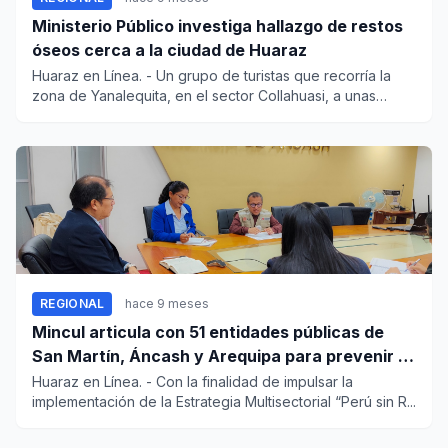
Ministerio Público investiga hallazgo de restos
óseos cerca a la ciudad de Huaraz
Huaraz en Línea. - Un grupo de turistas que recorría la
zona de Yanalequita, en el sector Collahuasi, a unas
cuatro...
REGIONAL
hace 9 meses
Mincul articula con 51 entidades públicas de
San Martín, Áncash y Arequipa para prevenir y
erradicar el racismo
Huaraz en Línea. - Con la finalidad de impulsar la
implementación de la Estrategia Multisectorial “Perú sin R...