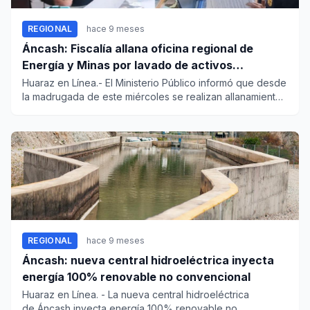
REGIONAL
hace 9 meses
Áncash: Fiscalía allana oficina regional de
Energía y Minas por lavado de activos
vinculado a minería ilegal
Huaraz en Línea.- El Ministerio Público informó que desde
la madrugada de este miércoles se realizan allanamientos
e inc...
REGIONAL
hace 9 meses
Áncash: nueva central hidroeléctrica inyecta
energía 100% renovable no convencional
Huaraz en Línea. - La nueva central hidroeléctrica
de Áncash inyecta energía 100% renovable no...