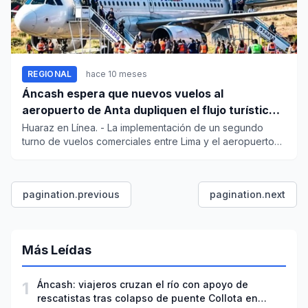
REGIONAL
hace 10 meses
Áncash espera que nuevos vuelos al
aeropuerto de Anta dupliquen el flujo turístico
hacia Huaraz
Huaraz en Línea. - La implementación de un segundo
turno de vuelos comerciales entre Lima y el aeropuerto
de Anta,...
pagination.previous
pagination.next
Más Leídas
1
Áncash: viajeros cruzan el río con apoyo de
rescatistas tras colapso de puente Collota en