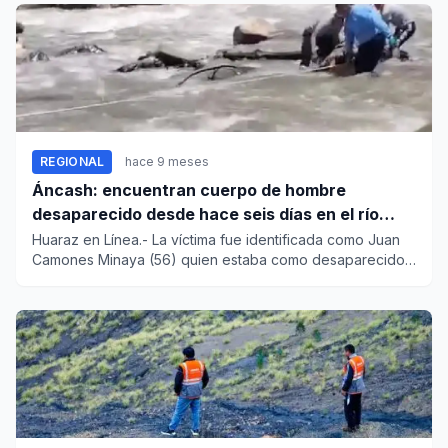
REGIONAL
hace 9 meses
Áncash: encuentran cuerpo de hombre
desaparecido desde hace seis días en el río
Santa
Huaraz en Línea.- La víctima fue identificada como Juan
Camones Minaya (56) quien estaba como desaparecido
luego de part...