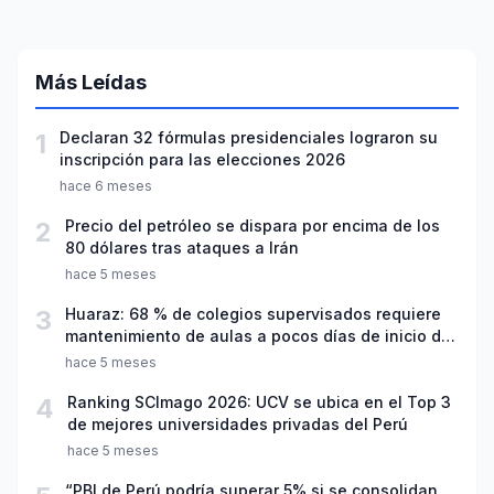
Más Leídas
1
Declaran 32 fórmulas presidenciales lograron su
inscripción para las elecciones 2026
hace 6 meses
2
Precio del petróleo se dispara por encima de los
80 dólares tras ataques a Irán
hace 5 meses
3
Huaraz: 68 % de colegios supervisados requiere
mantenimiento de aulas a pocos días de inicio del
año escolar 2026
hace 5 meses
4
Ranking SCImago 2026: UCV se ubica en el Top 3
de mejores universidades privadas del Perú
hace 5 meses
“PBI de Perú podría superar 5% si se consolidan