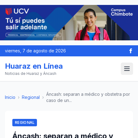
viernes, 7 de agosto de 2026
Huaraz en Línea
Noticias de Huaraz y Áncash
Áncash: separan a médico y obstetra por
Inicio
›
Regional
›
caso de un...
REGIONAL
Áncash: separan a médico y