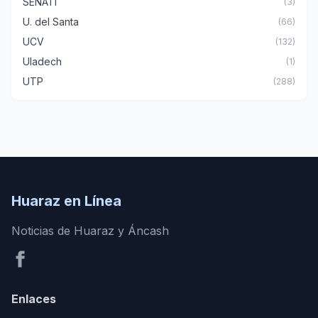
SENATI
(3)
U. del Santa
(66)
UCV
(132)
Uladech
(1)
UTP
(288)
Huaraz en Línea
Noticias de Huaraz y Áncash
Enlaces