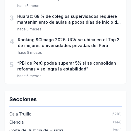
hace 5 meses
3
Huaraz: 68 % de colegios supervisados requiere
mantenimiento de aulas a pocos días de inicio del
año escolar 2026
hace 5 meses
4
Ranking SCImago 2026: UCV se ubica en el Top 3
de mejores universidades privadas del Perú
hace 5 meses
5
“PBI de Perú podría superar 5% si se consolidan
reformas y se logra la estabilidad”
hace 5 meses
Secciones
Caja Trujillo
(5218)
Ciencia
(144)
Corte de Justicia de Huaraz
(285)