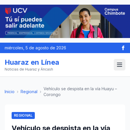
miércoles, 5 de agosto de 2026
Huaraz en Línea
Noticias de Huaraz y Áncash
Vehículo se despista en la vía Huayu –
Inicio
›
Regional
›
Corongo
REGIONAL
Vehículo se despista en la vía