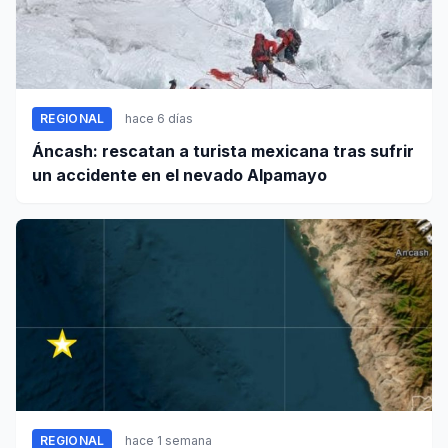
REGIONAL
hace 6 días
Áncash: rescatan a turista mexicana tras sufrir
un accidente en el nevado Alpamayo
REGIONAL
hace 1 semana