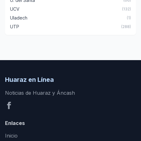
U. del Santa
(66)
UCV
(132)
Uladech
(1)
UTP
(288)
Huaraz en Línea
Noticias de Huaraz y Áncash
Enlaces
Inicio