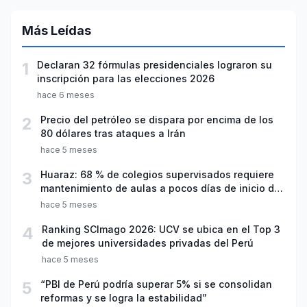
Más Leídas
1
Declaran 32 fórmulas presidenciales lograron su
inscripción para las elecciones 2026
hace 6 meses
2
Precio del petróleo se dispara por encima de los
80 dólares tras ataques a Irán
hace 5 meses
3
Huaraz: 68 % de colegios supervisados requiere
mantenimiento de aulas a pocos días de inicio del
año escolar 2026
hace 5 meses
4
Ranking SCImago 2026: UCV se ubica en el Top 3
de mejores universidades privadas del Perú
hace 5 meses
5
“PBI de Perú podría superar 5% si se consolidan
reformas y se logra la estabilidad”