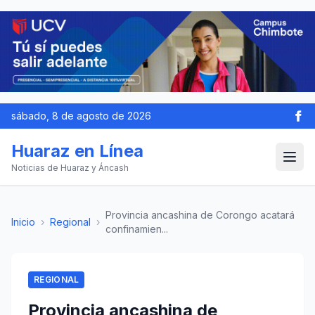
sábado, 8 de agosto de 2026
Huaraz en Línea
Noticias de Huaraz y Áncash
Provincia ancashina de Corongo acatará
Inicio
›
Regional
›
confinamien...
REGIONAL
Provincia ancashina de