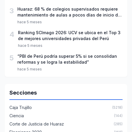
3
Huaraz: 68 % de colegios supervisados requiere
mantenimiento de aulas a pocos días de inicio del
año escolar 2026
hace 5 meses
4
Ranking SCImago 2026: UCV se ubica en el Top 3
de mejores universidades privadas del Perú
hace 5 meses
5
“PBI de Perú podría superar 5% si se consolidan
reformas y se logra la estabilidad”
hace 5 meses
Secciones
Caja Trujillo
(5218)
Ciencia
(144)
Corte de Justicia de Huaraz
(285)