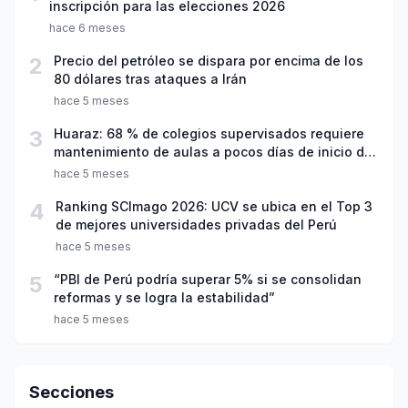
inscripción para las elecciones 2026
hace 6 meses
2
Precio del petróleo se dispara por encima de los
80 dólares tras ataques a Irán
hace 5 meses
3
Huaraz: 68 % de colegios supervisados requiere
mantenimiento de aulas a pocos días de inicio del
año escolar 2026
hace 5 meses
4
Ranking SCImago 2026: UCV se ubica en el Top 3
de mejores universidades privadas del Perú
hace 5 meses
5
“PBI de Perú podría superar 5% si se consolidan
reformas y se logra la estabilidad”
hace 5 meses
Secciones