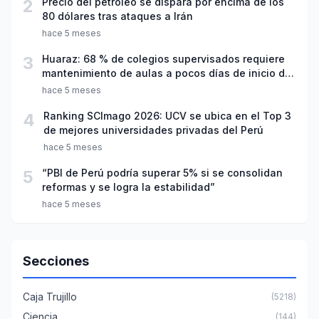
2
Precio del petróleo se dispara por encima de los
80 dólares tras ataques a Irán
hace 5 meses
3
Huaraz: 68 % de colegios supervisados requiere
mantenimiento de aulas a pocos días de inicio del
año escolar 2026
hace 5 meses
4
Ranking SCImago 2026: UCV se ubica en el Top 3
de mejores universidades privadas del Perú
hace 5 meses
5
“PBI de Perú podría superar 5% si se consolidan
reformas y se logra la estabilidad”
hace 5 meses
Secciones
Caja Trujillo
(5218)
Ciencia
(144)