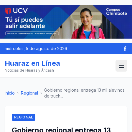
miércoles, 5 de agosto de 2026
Huaraz en Línea
Noticias de Huaraz y Áncash
Gobierno regional entrega 13 mil alevinos
Inicio
›
Regional
›
de truch...
REGIONAL
Gobierno regional entrega 13