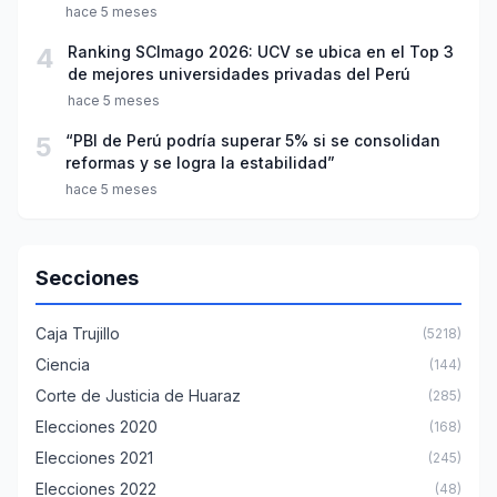
año escolar 2026
hace 5 meses
4
Ranking SCImago 2026: UCV se ubica en el Top 3
de mejores universidades privadas del Perú
hace 5 meses
5
“PBI de Perú podría superar 5% si se consolidan
reformas y se logra la estabilidad”
hace 5 meses
Secciones
Caja Trujillo
(5218)
Ciencia
(144)
Corte de Justicia de Huaraz
(285)
Elecciones 2020
(168)
Elecciones 2021
(245)
Elecciones 2022
(48)