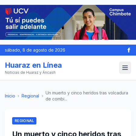
sábado, 8 de agosto de 2026
Huaraz en Línea
Noticias de Huaraz y Áncash
Un muerto y cinco heridos tras volcadura
Inicio
›
Regional
›
de combi...
REGIONAL
Un muerto y cinco heridos tras