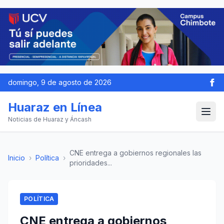
domingo, 9 de agosto de 2026
Huaraz en Línea
Noticias de Huaraz y Áncash
CNE entrega a gobiernos regionales las
Inicio
›
Política
›
prioridades...
POLÍTICA
CNE entrega a gobiernos