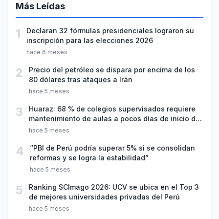
Más Leídas
1
Declaran 32 fórmulas presidenciales lograron su
inscripción para las elecciones 2026
hace 6 meses
2
Precio del petróleo se dispara por encima de los
80 dólares tras ataques a Irán
hace 5 meses
3
Huaraz: 68 % de colegios supervisados requiere
mantenimiento de aulas a pocos días de inicio del
año escolar 2026
hace 5 meses
4
“PBI de Perú podría superar 5% si se consolidan
reformas y se logra la estabilidad”
hace 5 meses
5
Ranking SCImago 2026: UCV se ubica en el Top 3
de mejores universidades privadas del Perú
hace 5 meses