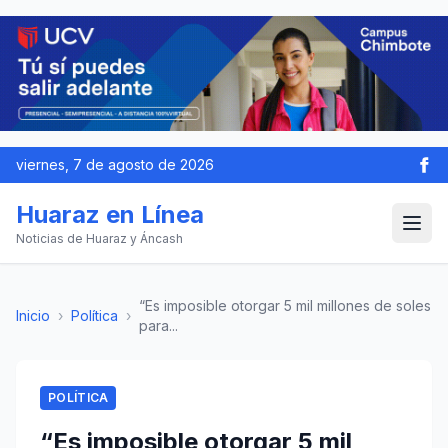
viernes, 7 de agosto de 2026
Huaraz en Línea
Noticias de Huaraz y Áncash
“Es imposible otorgar 5 mil millones de soles
Inicio
›
Política
›
para...
POLÍTICA
“Es imposible otorgar 5 mil