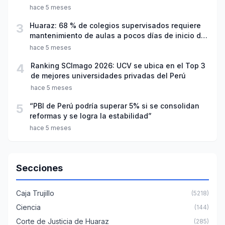
hace 5 meses
3
Huaraz: 68 % de colegios supervisados requiere
mantenimiento de aulas a pocos días de inicio del
año escolar 2026
hace 5 meses
4
Ranking SCImago 2026: UCV se ubica en el Top 3
de mejores universidades privadas del Perú
hace 5 meses
5
“PBI de Perú podría superar 5% si se consolidan
reformas y se logra la estabilidad”
hace 5 meses
Secciones
Caja Trujillo
(5218)
Ciencia
(144)
Corte de Justicia de Huaraz
(285)