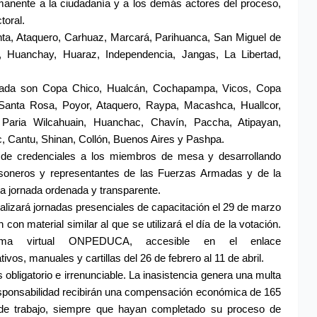
anente a la ciudadanía y a los demás actores del proceso, 
toral.
ta, Ataquero, Carhuaz, Marcará, Parihuanca, San Miguel de 
 Huanchay, Huaraz, Independencia, Jangas, La Libertad, 
litada son Copa Chico, Hualcán, Cochapampa, Vicos, Copa 
anta Rosa, Poyor, Ataquero, Raypa, Macashca, Huallcor, 
aria Wilcahuain, Huanchac, Chavín, Paccha, Atipayan, 
, Cantu, Shinan, Collón, Buenos Aires y Pashpa.
a de credenciales a los miembros de mesa y desarrollando 
ersoneros y representantes de las Fuerzas Armadas y de la 
na jornada ordenada y transparente.
lizará jornadas presenciales de capacitación el 29 de marzo 
con material similar al que se utilizará el día de la votación. 
orma virtual ONPEDUCA, accesible en el enlace 
vos, manuales y cartillas del 26 de febrero al 11 de abril.
bligatorio e irrenunciable. La inasistencia genera una multa 
sponsabilidad recibirán una compensación económica de 165 
de trabajo, siempre que hayan completado su proceso de 