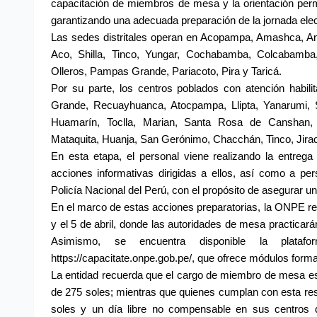
capacitación de miembros de mesa y la orientación perm
garantizando una adecuada preparación de la jornada elec
Las sedes distritales operan en Acopampa, Amashca, An
Aco, Shilla, Tinco, Yungar, Cochabamba, Colcabamba,
Olleros, Pampas Grande, Pariacoto, Pira y Taricá.
Por su parte, los centros poblados con atención habi
Grande, Recuayhuanca, Atocpampa, Llipta, Yanarumi, S
Huamarín, Toclla, Marian, Santa Rosa de Canshan, P
Mataquita, Huanja, San Gerónimo, Chacchán, Tinco, Jirac
En esta etapa, el personal viene realizando la entreg
acciones informativas dirigidas a ellos, así como a p
Policía Nacional del Perú, con el propósito de asegurar u
En el marco de estas acciones preparatorias, la ONPE rea
y el 5 de abril, donde las autoridades de mesa practicarán 
Asimismo, se encuentra disponible la plataf
https://capacitate.onpe.gob.pe/, que ofrece módulos formati
La entidad recuerda que el cargo de miembro de mesa es o
de 275 soles; mientras que quienes cumplan con esta re
soles y un día libre no compensable en sus centros 