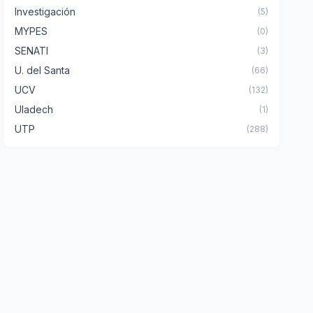
Investigación
(5)
MYPES
(0)
SENATI
(3)
U. del Santa
(66)
UCV
(132)
Uladech
(1)
UTP
(288)