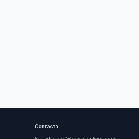
Contacto
redaccion@huarazenlinea.com