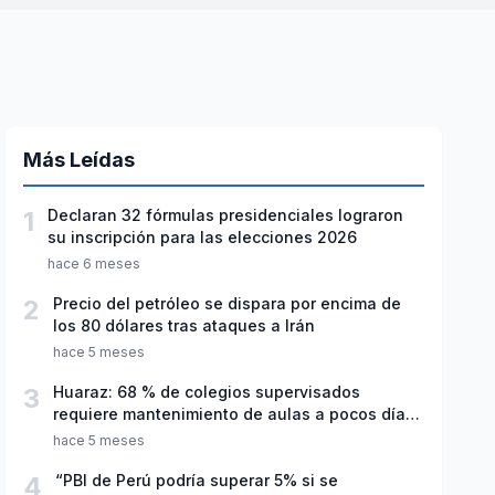
Más Leídas
1
Declaran 32 fórmulas presidenciales lograron
su inscripción para las elecciones 2026
hace 6 meses
2
Precio del petróleo se dispara por encima de
los 80 dólares tras ataques a Irán
hace 5 meses
3
Huaraz: 68 % de colegios supervisados
requiere mantenimiento de aulas a pocos días
de inicio del año escolar 2026
hace 5 meses
4
“PBI de Perú podría superar 5% si se