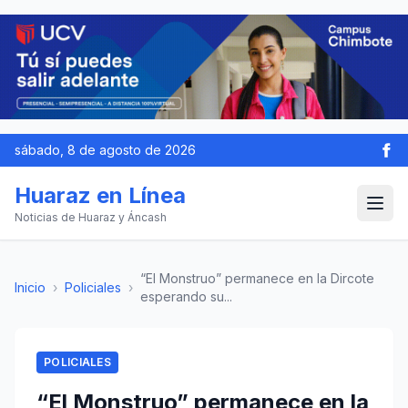
sábado, 8 de agosto de 2026
Huaraz en Línea
Noticias de Huaraz y Áncash
“El Monstruo” permanece en la Dircote
Inicio
›
Policiales
›
esperando su...
POLICIALES
“El Monstruo” permanece en la