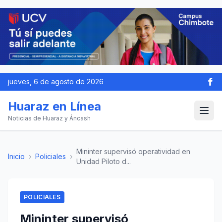
jueves, 6 de agosto de 2026
Huaraz en Línea
Noticias de Huaraz y Áncash
Mininter supervisó operatividad en
Inicio
›
Policiales
›
Unidad Piloto d...
POLICIALES
Mininter supervisó