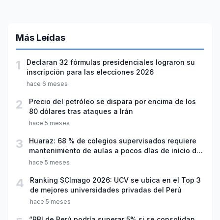
Más Leídas
1
Declaran 32 fórmulas presidenciales lograron su
inscripción para las elecciones 2026
hace 6 meses
2
Precio del petróleo se dispara por encima de los
80 dólares tras ataques a Irán
hace 5 meses
3
Huaraz: 68 % de colegios supervisados requiere
mantenimiento de aulas a pocos días de inicio del
año escolar 2026
hace 5 meses
4
Ranking SCImago 2026: UCV se ubica en el Top 3
de mejores universidades privadas del Perú
hace 5 meses
“PBI de Perú podría superar 5% si se consolidan