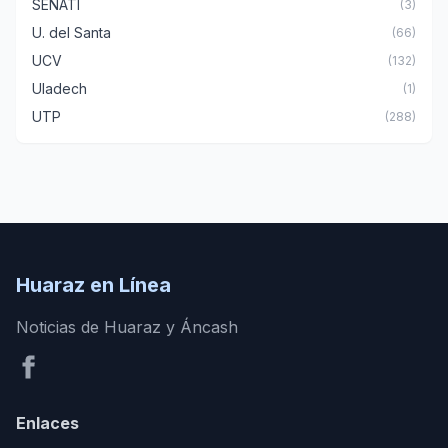
SENATI
(3)
U. del Santa
(66)
UCV
(132)
Uladech
(1)
UTP
(288)
Huaraz en Línea
Noticias de Huaraz y Áncash
Enlaces