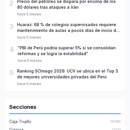
2
Precio del petróleo se dispara por encima de los
80 dólares tras ataques a Irán
hace 5 meses
3
Huaraz: 68 % de colegios supervisados requiere
mantenimiento de aulas a pocos días de inicio del
año escolar 2026
hace 5 meses
4
“PBI de Perú podría superar 5% si se consolidan
reformas y se logra la estabilidad”
hace 5 meses
5
Ranking SCImago 2026: UCV se ubica en el Top 3
de mejores universidades privadas del Perú
hace 5 meses
Secciones
Caja Trujillo
(5218)
Ciencia
(144)