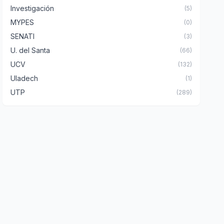
Investigación
(5)
MYPES
(0)
SENATI
(3)
U. del Santa
(66)
UCV
(132)
Uladech
(1)
UTP
(289)