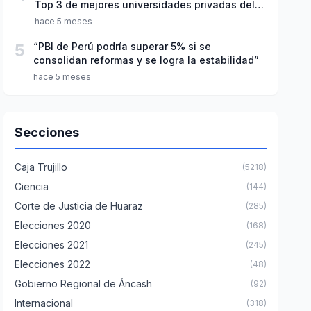
Top 3 de mejores universidades privadas del
Perú
hace 5 meses
5
“PBI de Perú podría superar 5% si se
consolidan reformas y se logra la estabilidad”
hace 5 meses
Secciones
Caja Trujillo
(5218)
Ciencia
(144)
Corte de Justicia de Huaraz
(285)
Elecciones 2020
(168)
Elecciones 2021
(245)
Elecciones 2022
(48)
Gobierno Regional de Áncash
(92)
Internacional
(318)