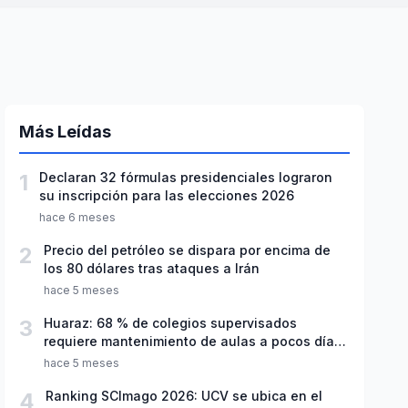
Más Leídas
1
Declaran 32 fórmulas presidenciales lograron
su inscripción para las elecciones 2026
hace 6 meses
2
Precio del petróleo se dispara por encima de
los 80 dólares tras ataques a Irán
hace 5 meses
3
Huaraz: 68 % de colegios supervisados
requiere mantenimiento de aulas a pocos días
de inicio del año escolar 2026
hace 5 meses
4
Ranking SCImago 2026: UCV se ubica en el