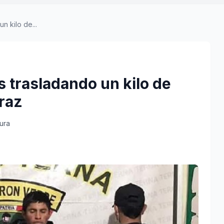
n kilo de...
s trasladando un kilo de
raz
tura