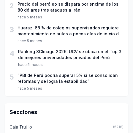
2
Precio del petróleo se dispara por encima de los
80 dólares tras ataques a Irán
hace 5 meses
3
Huaraz: 68 % de colegios supervisados requiere
mantenimiento de aulas a pocos días de inicio del
año escolar 2026
hace 5 meses
4
Ranking SCImago 2026: UCV se ubica en el Top 3
de mejores universidades privadas del Perú
hace 5 meses
5
“PBI de Perú podría superar 5% si se consolidan
reformas y se logra la estabilidad”
hace 5 meses
Secciones
Caja Trujillo
(5218)