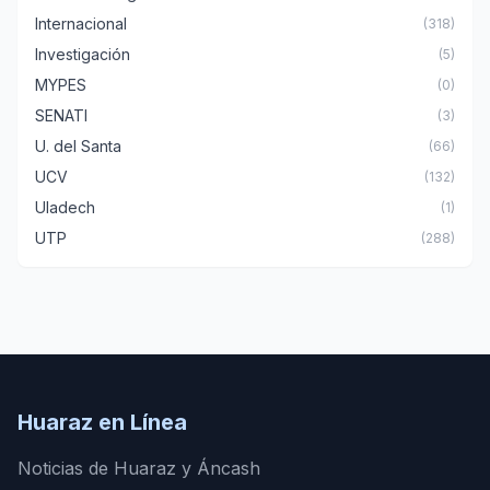
Internacional
(318)
Investigación
(5)
MYPES
(0)
SENATI
(3)
U. del Santa
(66)
UCV
(132)
Uladech
(1)
UTP
(288)
Huaraz en Línea
Noticias de Huaraz y Áncash