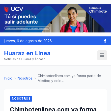
jueves, 6 de agosto de 2026
Huaraz en Línea
Noticias de Huaraz y Áncash
Chimbotenlinea.com ya forma parte de
Inicio
›
Nosotros
›
Medioq y cele...
NOSOTROS
Chimbotenlinea.com ya forma