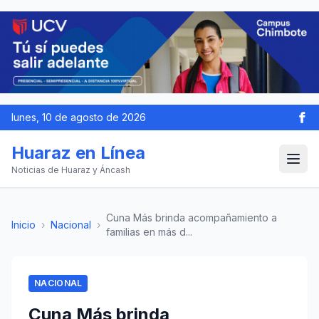
lunes, 10 de agosto de 2026
Huaraz en Línea
Noticias de Huaraz y Áncash
Cuna Más brinda acompañamiento a
Inicio
›
Nacional
›
familias en más d...
NACIONAL
Cuna Más brinda