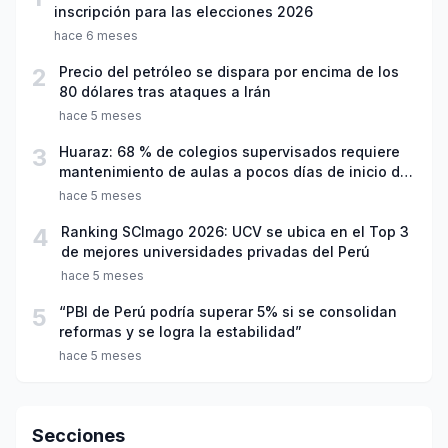
inscripción para las elecciones 2026
hace 6 meses
2
Precio del petróleo se dispara por encima de los
80 dólares tras ataques a Irán
hace 5 meses
3
Huaraz: 68 % de colegios supervisados requiere
mantenimiento de aulas a pocos días de inicio del
año escolar 2026
hace 5 meses
4
Ranking SCImago 2026: UCV se ubica en el Top 3
de mejores universidades privadas del Perú
hace 5 meses
5
“PBI de Perú podría superar 5% si se consolidan
reformas y se logra la estabilidad”
hace 5 meses
Secciones