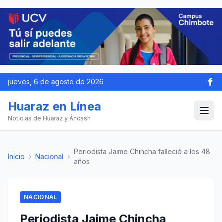
jueves, 6 de agosto de 2026
Huaraz en Línea
Noticias de Huaraz y Áncash
Periodista Jaime Chincha falleció a los 48
Inicio
›
Nacional
›
años
NACIONAL
Periodista Jaime Chincha