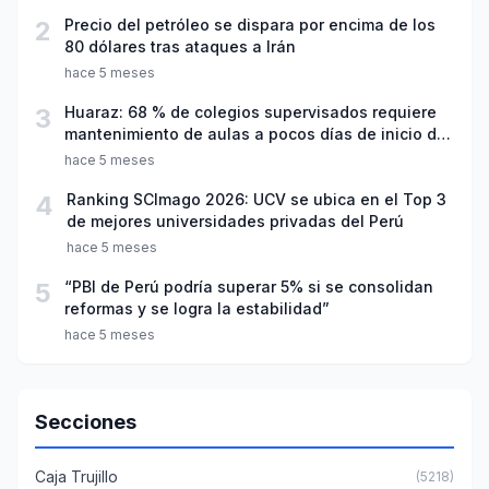
2
Precio del petróleo se dispara por encima de los
80 dólares tras ataques a Irán
hace 5 meses
3
Huaraz: 68 % de colegios supervisados requiere
mantenimiento de aulas a pocos días de inicio del
año escolar 2026
hace 5 meses
4
Ranking SCImago 2026: UCV se ubica en el Top 3
de mejores universidades privadas del Perú
hace 5 meses
5
“PBI de Perú podría superar 5% si se consolidan
reformas y se logra la estabilidad”
hace 5 meses
Secciones
Caja Trujillo
(5218)