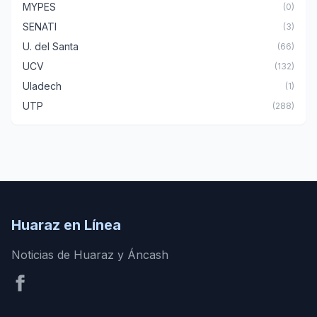
MYPES
(0)
SENATI
(3)
U. del Santa
(66)
UCV
(132)
Uladech
(1)
UTP
(288)
Huaraz en Línea
Noticias de Huaraz y Áncash