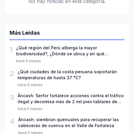
No hay noticias en esta categoría.
Más Leídas
1
¿Qué región del Perú alberga la mayor
biodiversidad?, ¿Dónde se ubica y en qué
destaca?
hace 5 meses
2
¿Qué ciudades de la costa peruana soportarán
temperaturas de hasta 37 °C?
hace 6 meses
3
Áncash: Serfor fortalece acciones contra el tráfico
ilegal y decomisa más de 2 mil pies tablares de
madera
hace 5 meses
4
Áncash: siembran quenuales para recuperar las
cabeceras de cuenca en el Valle de Fortaleza
hace 5 meses