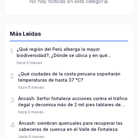
No hay noticias en esta categoría.
Más Leídas
1
¿Qué región del Perú alberga la mayor
biodiversidad?, ¿Dónde se ubica y en qué
destaca?
hace 5 meses
2
¿Qué ciudades de la costa peruana soportarán
temperaturas de hasta 37 °C?
hace 6 meses
3
Áncash: Serfor fortalece acciones contra el tráfico
ilegal y decomisa más de 2 mil pies tablares de
madera
hace 5 meses
4
Áncash: siembran quenuales para recuperar las
cabeceras de cuenca en el Valle de Fortaleza
hace 5 meses