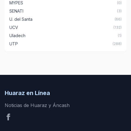
MYPES
(0)
SENATI
(3)
U. del Santa
(66)
UCV
(132)
Uladech
(1)
UTP
(288)
Huaraz en Línea
Noticias de Huaraz y Áncash