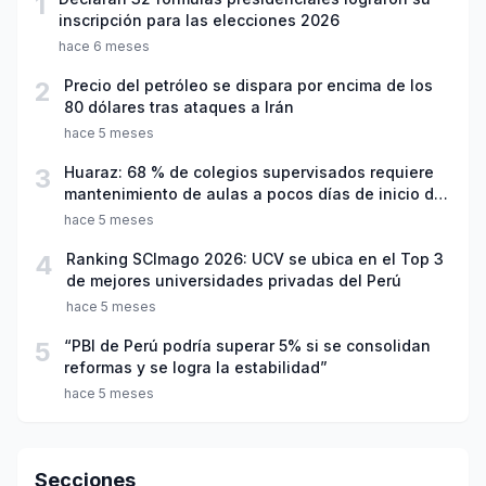
1
inscripción para las elecciones 2026
hace 6 meses
2
Precio del petróleo se dispara por encima de los
80 dólares tras ataques a Irán
hace 5 meses
3
Huaraz: 68 % de colegios supervisados requiere
mantenimiento de aulas a pocos días de inicio del
año escolar 2026
hace 5 meses
4
Ranking SCImago 2026: UCV se ubica en el Top 3
de mejores universidades privadas del Perú
hace 5 meses
5
“PBI de Perú podría superar 5% si se consolidan
reformas y se logra la estabilidad”
hace 5 meses
Secciones