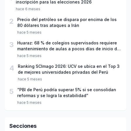
inscripción para las elecciones 2026
hace 6 meses
2
Precio del petróleo se dispara por encima de los
80 dólares tras ataques a Irán
hace 5 meses
3
Huaraz: 68 % de colegios supervisados requiere
mantenimiento de aulas a pocos días de inicio del
año escolar 2026
hace 5 meses
4
Ranking SCImago 2026: UCV se ubica en el Top 3
de mejores universidades privadas del Perú
hace 5 meses
5
“PBI de Perú podría superar 5% si se consolidan
reformas y se logra la estabilidad”
hace 5 meses
Secciones