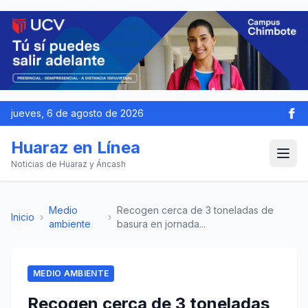
jueves, 6 de agosto de 2026
Huaraz en Línea
Noticias de Huaraz y Áncash
Medio
Recogen cerca de 3 toneladas de
Inicio
›
›
ambiente
basura en jornada...
MEDIO AMBIENTE
Recogen cerca de 3 toneladas